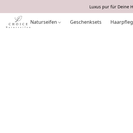
Luxus pur für Deine H
Naturseifen
Geschenksets
Haarpfle