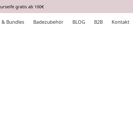
urseife gratis ab 100€
s & Bundles
Badezubehör
BLOG
B2B
Kontakt