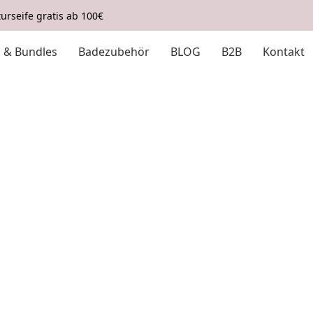
urseife gratis ab 100€
s & Bundles
Badezubehör
BLOG
B2B
Kontakt