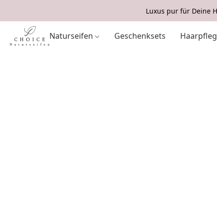
Luxus pur für Deine H
Naturseifen
Geschenksets
Haarpfle