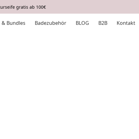
urseife gratis ab 100€
s & Bundles
Badezubehör
BLOG
B2B
Kontakt