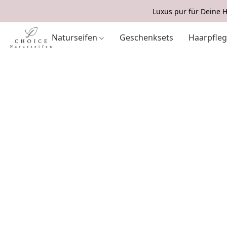
Luxus pur für Deine H
Naturseifen
Geschenksets
Haarpfle